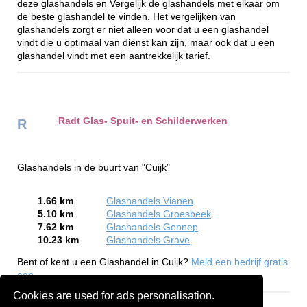
deze glashandels en Vergelijk de glashandels met elkaar om
de beste glashandel te vinden. Het vergelijken van
glashandels zorgt er niet alleen voor dat u een glashandel
vindt die u optimaal van dienst kan zijn, maar ook dat u een
glashandel vindt met een aantrekkelijk tarief.
Radt Glas- Spuit- en Schilderwerken
R
Glashandels in de buurt van "Cuijk"
1.66 km
Glashandels Vianen
5.10 km
Glashandels Groesbeek
7.62 km
Glashandels Gennep
10.23 km
Glashandels Grave
Bent of kent u een Glashandel in Cuijk?
Meld een bedrijf gratis
aan
Cookies are used for ads personalisation.