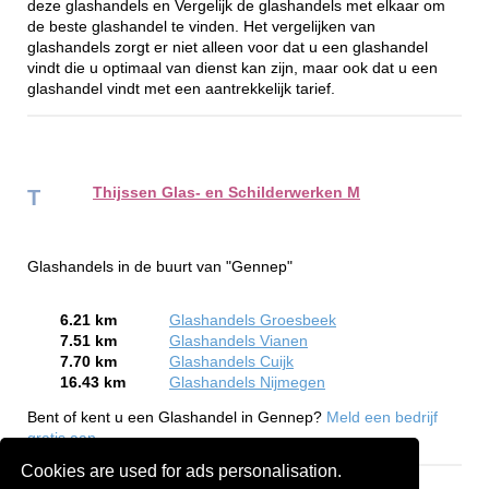
deze glashandels en Vergelijk de glashandels met elkaar om
de beste glashandel te vinden. Het vergelijken van
glashandels zorgt er niet alleen voor dat u een glashandel
vindt die u optimaal van dienst kan zijn, maar ook dat u een
glashandel vindt met een aantrekkelijk tarief.
Thijssen Glas- en Schilderwerken M
T
Glashandels in de buurt van "Gennep"
6.21 km
Glashandels Groesbeek
7.51 km
Glashandels Vianen
7.70 km
Glashandels Cuijk
16.43 km
Glashandels Nijmegen
Bent of kent u een Glashandel in Gennep?
Meld een bedrijf
gratis aan
Cookies are used for ads personalisation.